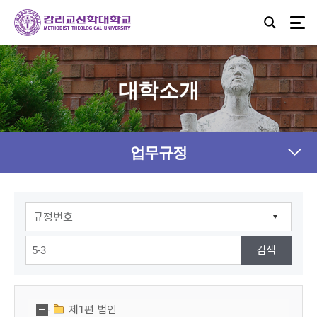
대학소개
업무규정
제1편 법인