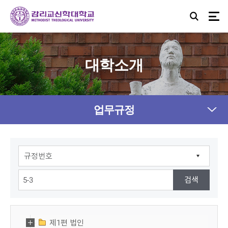
대학소개
업무규정
제1편 법인