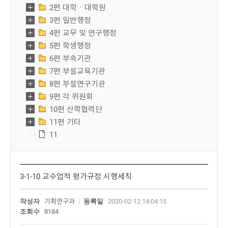
2편 대학ㆍ대학원
3편 일반행정
4편 교무 및 연구행정
5편 학생행정
6편 부속기관
7편 부설교육기관
8편 부설연구기관
9편 각 위원회
10편 산학협력단
11편 기타
11
3-1-10 교수업적 평가규정 시행세칙
작성자
기획연구과
등록일
2020-02-12 14:04:15
조회수
8184