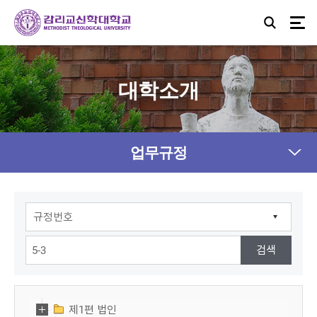
대학소개
업무규정
제1편 법인