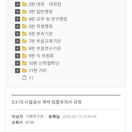
2편 대학ㆍ대학원
3편 일반행정
4편 교무 및 연구행정
5편 학생행정
6편 부속기관
7편 부설교육기관
8편 부설연구기관
9편 각 위원회
10편 산학협력단
11편 기타
11
3-3-15 시설공사 계약 입찰유의서 규정
작성자
기획연구과
등록일
2020-02-12 15:56:54
조회수
8159