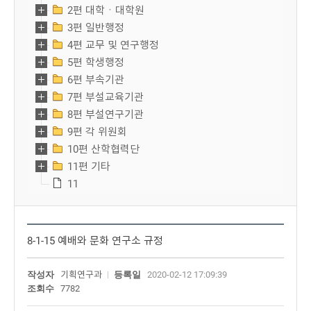
2편 대학ㆍ대학원
3편 일반행정
4편 교무 및 연구행정
5편 학생행정
6편 부속기관
7편 부설교육기관
8편 부설연구기관
9편 각 위원회
10편 산학협력단
11편 기타
11
8-1-15 예배와 문화 연구소 규정
작성자
기획연구과
등록일
2020-02-12 17:09:39
조회수
7782