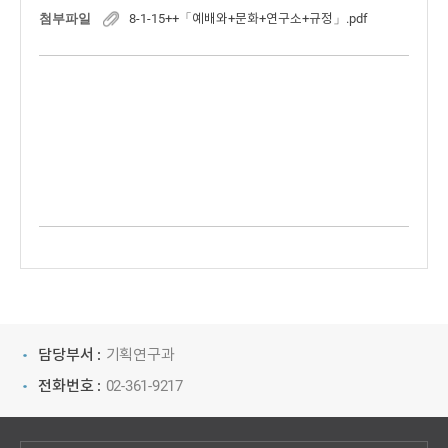
첨부파일
8-1-15++「예배와+문화+연구소+규정」.pdf
담당부서 :
기획연구과
전화번호 :
02-361-9217