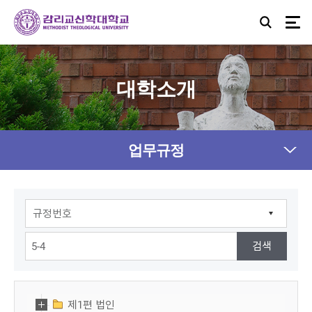
대학소개
업무규정
제1편 법인