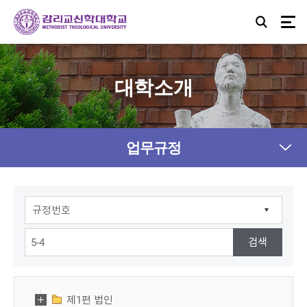
대학소개
업무규정
제1편 법인