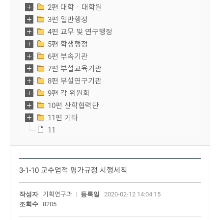
2편 대학ㆍ대학원
3편 일반행정
4편 교무 및 연구행정
5편 학생행정
6편 부속기관
7편 부설교육기관
8편 부설연구기관
9편 각 위원회
10편 산학협력단
11편 기타
11
3-1-10 교수업적 평가규정 시행세칙
작성자
기획연구과
등록일
2020-02-12 14:04:15
조회수
8205