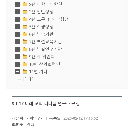
2편 대학ㆍ대학원
3편 일반행정
4편 교무 및 연구행정
5편 학생행정
6편 부속기관
7편 부설교육기관
8편 부설연구기관
9편 각 위원회
10편 산학협력단
11편 기타
11
8-1-17 미래 교회 리더십 연구소 규정
작성자
기획연구과
등록일
2020-02-12 17:10:52
조회수
7952