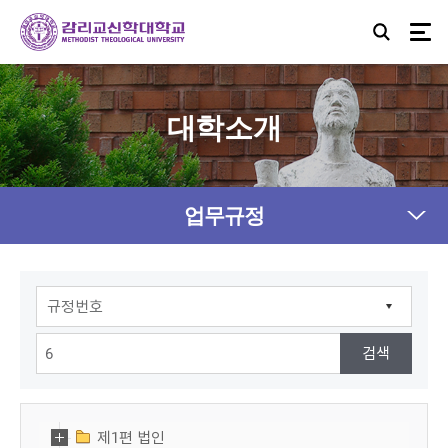
대학소개
업무규정
제1편 법인