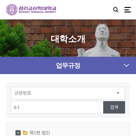
대학소개
업무규정
제1편 법인