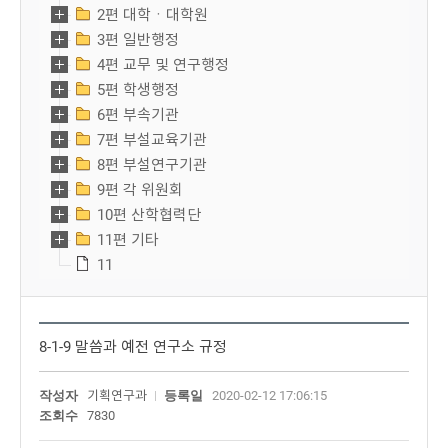
2편 대학ㆍ대학원
3편 일반행정
4편 교무 및 연구행정
5편 학생행정
6편 부속기관
7편 부설교육기관
8편 부설연구기관
9편 각 위원회
10편 산학협력단
11편 기타
11
8-1-9 말씀과 예전 연구소 규정
작성자
기획연구과
등록일
2020-02-12 17:06:15
조회수
7830