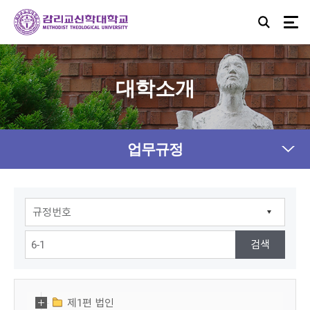
대학소개
업무규정
제1편 법인