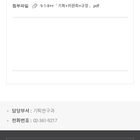
첨부파일
9-1-8++「기획+위원회+규정」.pdf
담당부서 :
기획연구과
전화번호 :
02-361-9217