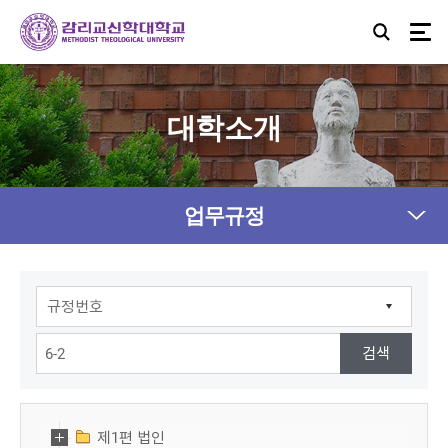
대학소개
업무규정
제1편 법인