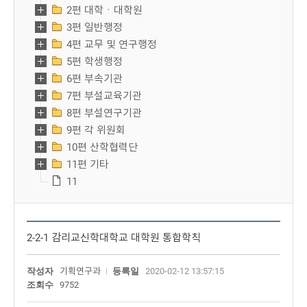
2편 대학ㆍ대학원
3편 일반행정
4편 교무 및 연구행정
5편 학생행정
6편 부속기관
7편 부설교육기관
8편 부설연구기관
9편 각 위원회
10편 산학협력단
11편 기타
11
2-2-1 감리교신학대학교 대학원 통합학칙
작성자
기획연구과
등록일
2020-02-12 13:57:15
조회수
9752