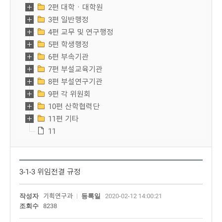
2편 대학ㆍ대학원
3편 일반행정
4편 교무 및 연구행정
5편 학생행정
6편 부속기관
7편 부설교육기관
8편 부설연구기관
9편 각 위원회
10편 산학협력단
11편 기타
11
3-1-3 위임전결 규정
작성자
기획연구과
등록일
2020-02-12 14:00:21
조회수
8238