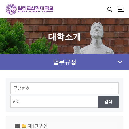
대학소개
업무규정
제1편 법인