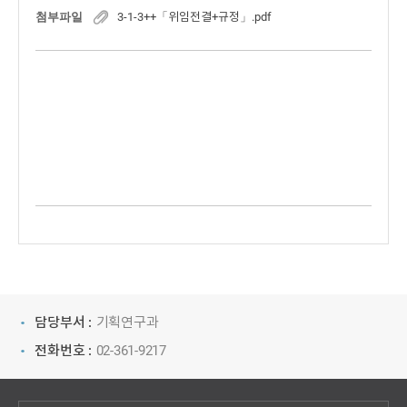
첨부파일
3-1-3++「위임전결+규정」.pdf
담당부서 :
기획연구과
전화번호 :
02-361-9217