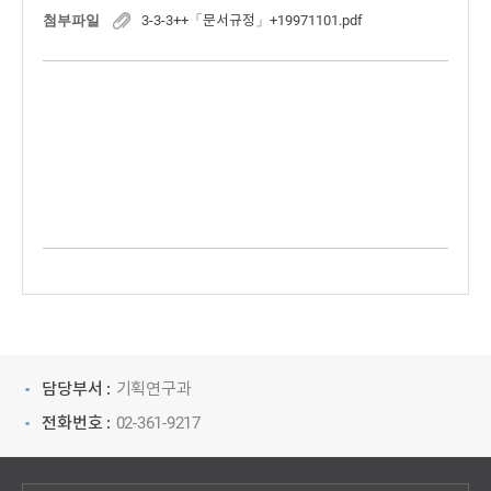
첨부파일
3-3-3++「문서규정」+19971101.pdf
담당부서 :
기획연구과
전화번호 :
02-361-9217