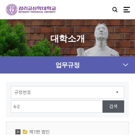
대학소개
업무규정
제1편 법인