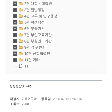
2편 대학ㆍ대학원
3편 일반행정
4편 교무 및 연구행정
5편 학생행정
6편 부속기관
7편 부설교육기관
8편 부설연구기관
9편 각 위원회
10편 산학협력단
11편 기타
11
3-3-3 문서규정
작성자
기획연구과
등록일
2020-02-12 15:50:16
조회수
7960