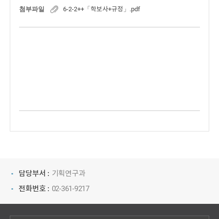
첨부파일
6-2-2++「학보사+규정」.pdf
담당부서 :
기획연구과
전화번호 :
02-361-9217