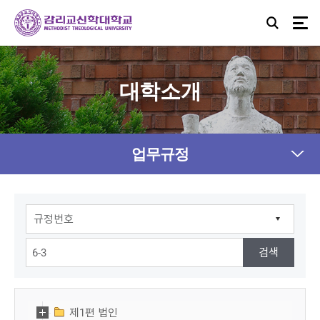
대학소개
업무규정
제1편 법인