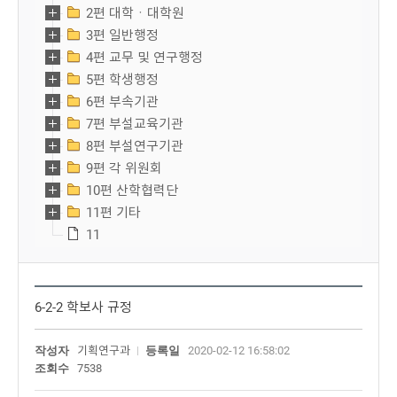
2편 대학ㆍ대학원
3편 일반행정
4편 교무 및 연구행정
5편 학생행정
6편 부속기관
7편 부설교육기관
8편 부설연구기관
9편 각 위원회
10편 산학협력단
11편 기타
11
6-2-2 학보사 규정
작성자
기획연구과
등록일
2020-02-12 16:58:02
조회수
7538