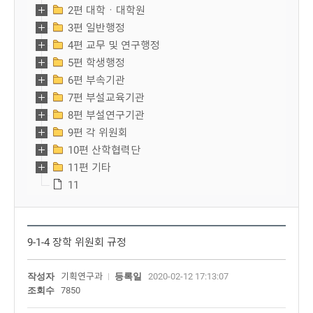
2편 대학ㆍ대학원
3편 일반행정
4편 교무 및 연구행정
5편 학생행정
6편 부속기관
7편 부설교육기관
8편 부설연구기관
9편 각 위원회
10편 산학협력단
11편 기타
11
9-1-4 장학 위원회 규정
작성자
기획연구과
등록일
2020-02-12 17:13:07
조회수
7850