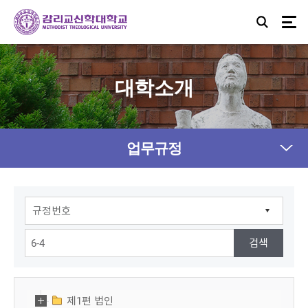
대학소개
업무규정
제1편 법인