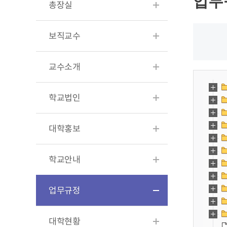
업무
총장실
보직교수
교수소개
학교법인
대학홍보
학교안내
업무규정
대학현황