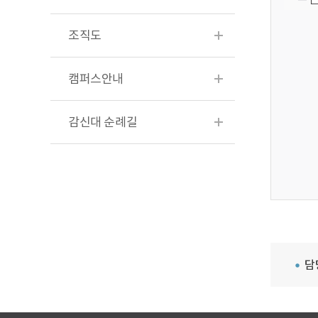
조직도
캠퍼스안내
감신대 순례길
담