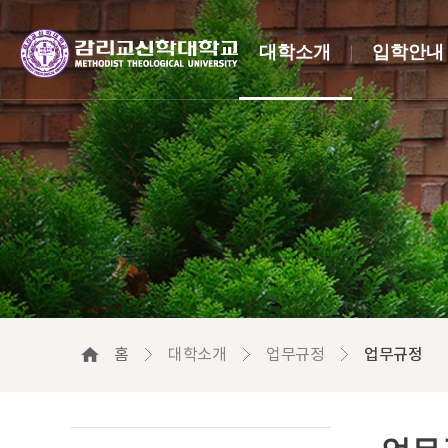
대학소개
입학안내
홈
대학소개
업무규정
업무규정