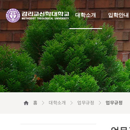
대학소개
입학안내
홈
대학소개
업무규정
업무규정