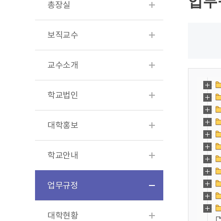
업무
총장실
보직교수
교수소개
학교법인
대학홍보
학교안내
업무규정
대학현황