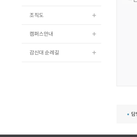
조직도
캠퍼스안내
감신대 순례길
담