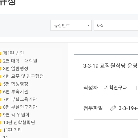
규정
제1편 법인
2편 대학ㆍ대학원
3-3-19 교직원식당 운
3편 일반행정
4편 교무 및 연구행정
5편 학생행정
작성자
기획연구과
6편 부속기관
7편 부설교육기관
8편 부설연구기관
첨부파일
3-3-1
9편 각 위원회
10편 산학협력단
11편 기타