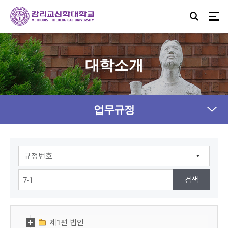
대학소개
업무규정
제1편 법인