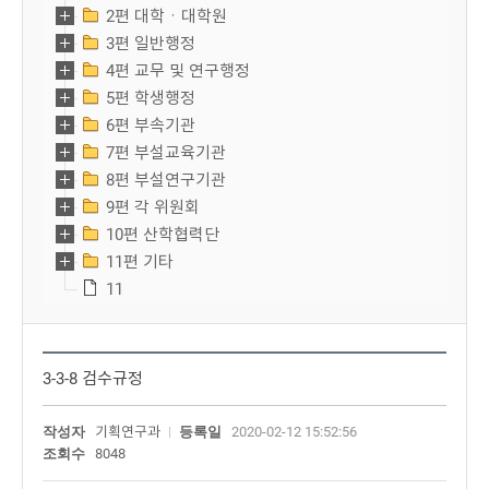
2편 대학ㆍ대학원
3편 일반행정
4편 교무 및 연구행정
5편 학생행정
6편 부속기관
7편 부설교육기관
8편 부설연구기관
9편 각 위원회
10편 산학협력단
11편 기타
11
3-3-8 검수규정
작성자
기획연구과
등록일
2020-02-12 15:52:56
조회수
8048