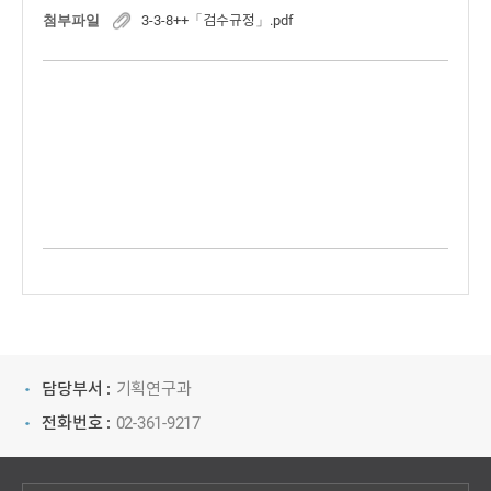
첨부파일
3-3-8++「검수규정」.pdf
담당부서 :
기획연구과
전화번호 :
02-361-9217