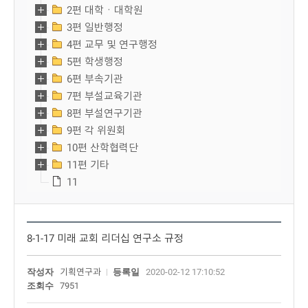
2편 대학ㆍ대학원
3편 일반행정
4편 교무 및 연구행정
5편 학생행정
6편 부속기관
7편 부설교육기관
8편 부설연구기관
9편 각 위원회
10편 산학협력단
11편 기타
11
8-1-17 미래 교회 리더십 연구소 규정
작성자
기획연구과
등록일
2020-02-12 17:10:52
조회수
7951