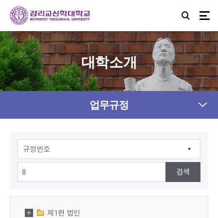
대학소개
업무규정
제1편 법인