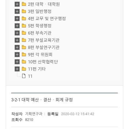
2편 대학ㆍ대학원
3편 일반행정
4편 교무 및 연구행정
5편 학생행정
6편 부속기관
7편 부설교육기관
8편 부설연구기관
9편 각 위원회
10편 산학협력단
11편 기타
11
3-2-1 대학 예산ㆍ결산ㆍ회계 규정
작성자
기획연구과
등록일
2020-02-12 15:41:42
조회수
8210