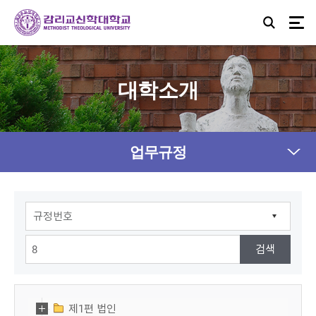
대학소개
업무규정
제1편 법인