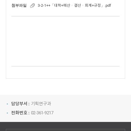
첨부파일
3-2-1++「대학+예산ㆍ결산ㆍ회계+규정」.pdf
담당부서 :
기획연구과
전화번호 :
02-361-9217