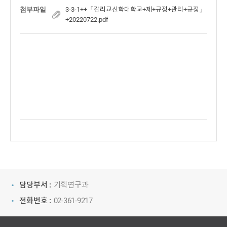
첨부파일
3-3-1++「감리교신학대학교+제+규정+관리+규정」
+20220722.pdf
담당부서 :
기획연구과
전화번호 :
02-361-9217