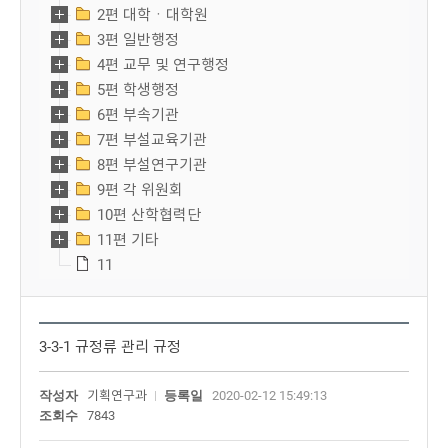
2편 대학ㆍ대학원
3편 일반행정
4편 교무 및 연구행정
5편 학생행정
6편 부속기관
7편 부설교육기관
8편 부설연구기관
9편 각 위원회
10편 산학협력단
11편 기타
11
3-3-1 규정류 관리 규정
작성자
기획연구과
등록일
2020-02-12 15:49:13
조회수
7843