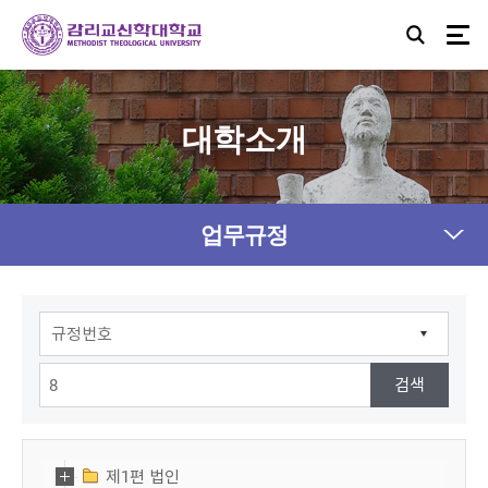
대학소개
업무규정
제1편 법인