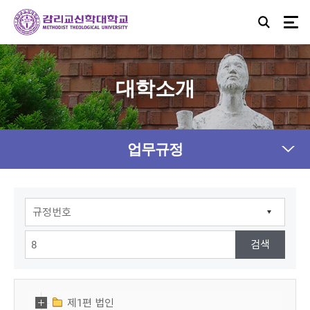
대학소개
업무규정
제1편 법인