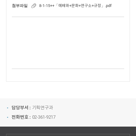
첨부파일
8-1-15++「예배와+문화+연구소+규정」.pdf
담당부서 :
기획연구과
전화번호 :
02-361-9217