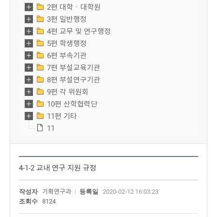
2편 대학ㆍ대학원
3편 일반행정
4편 교무 및 연구행정
5편 학생행정
6편 부속기관
7편 부설교육기관
8편 부설연구기관
9편 각 위원회
10편 산학협력단
11편 기타
11
4-1-2 교내 연구 지원 규정
작성자
기획연구과
등록일
2020-02-12 16:03:23
조회수
8124