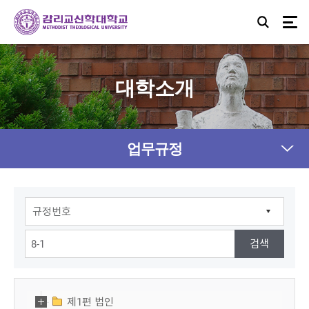
대학소개
업무규정
제1편 법인