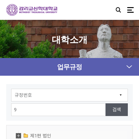
대학소개
업무규정
제1편 법인