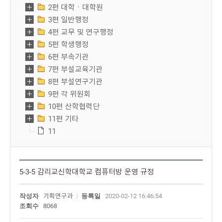
2편 대학ㆍ대학원
3편 일반행정
4편 교무 및 연구행정
5편 학생행정
6편 부속기관
7편 부설교육기관
8편 부설연구기관
9편 각 위원회
10편 산학협력단
11편 기타
11
5-3-5 감리교신학대학교 컴퓨터방 운영 규정
작성자
기획연구과
등록일
2020-02-12 16:46:54
조회수
8068