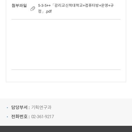
첨부파일
5-3-5++「감리교신학대학교+컴퓨터방+운영+규
정」.pdf
담당부서 :
기획연구과
전화번호 :
02-361-9217