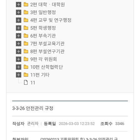
2편 대학ㆍ대학원
3편 일반행정
4편 교무 및 연구행정
5편 학생행정
6편 부속기관
7편 부설교육기관
8편 부설연구기관
9편 각 위원회
10편 산학협력단
11편 기타
11
3-3-26 안전관리 규정
작성자
관리자
등록일
2026-03-03 12:23:52
조회수
3346
첨부파일
(20260213 기획위원회 후) 3-3-26 안전관리 규