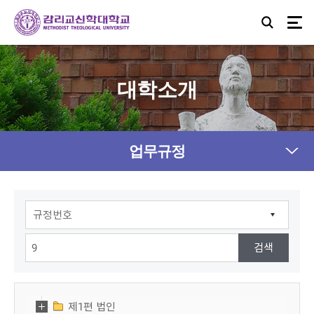
대학소개
업무규정
제1편 법인