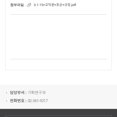
첨부파일
3-1-15+교직원+포상+규정.pdf
담당부서 :
기획연구과
전화번호 :
02-361-9217