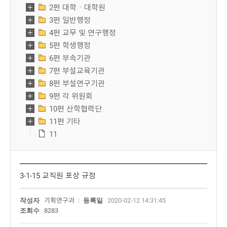
2편 대학ㆍ대학원
3편 일반행정
4편 교무 및 연구행정
5편 학생행정
6편 부속기관
7편 부설교육기관
8편 부설연구기관
9편 각 위원회
10편 산학협력단
11편 기타
11
3-1-15 교직원 포상 규정
작성자
기획연구과
등록일
2020-02-12 14:31:45
조회수
8283