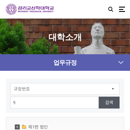
대학소개
업무규정
제1편 법인