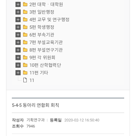
2편 대학ㆍ대학원
3편 일반행정
4편 교무 및 연구행정
5편 학생행정
6편 부속기관
7편 부설교육기관
8편 부설연구기관
9편 각 위원회
10편 산학협력단
11편 기타
11
5-4-5 동아리 연합회 회칙
작성자
기획연구과
등록일
2020-02-12 16:50:40
조회수
7946