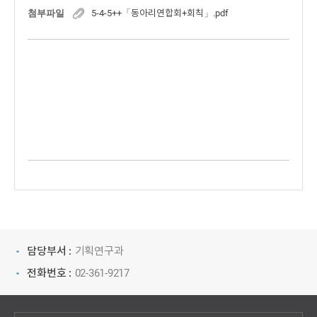
첨부파일
5-4-5++「동아리연합회+회칙」.pdf
담당부서 :
기획연구과
전화번호 :
02-361-9217