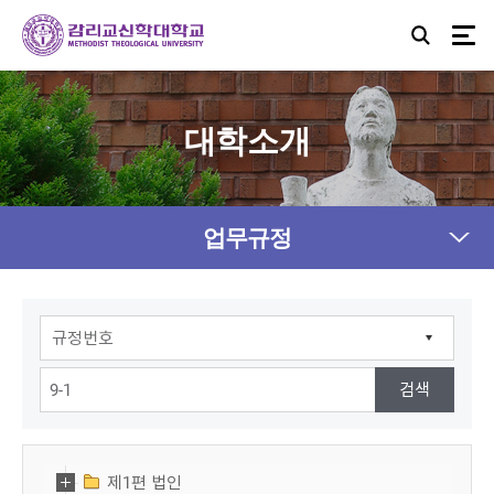
대학소개
업무규정
제1편 법인