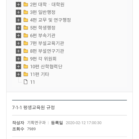
2편 대학ㆍ대학원
3편 일반행정
4편 교무 및 연구행정
5편 학생행정
6편 부속기관
7편 부설교육기관
8편 부설연구기관
9편 각 위원회
10편 산학협력단
11편 기타
11
7-1-1 평생교육원 규정
작성자
기획연구과
등록일
2020-02-12 17:00:30
조회수
7989