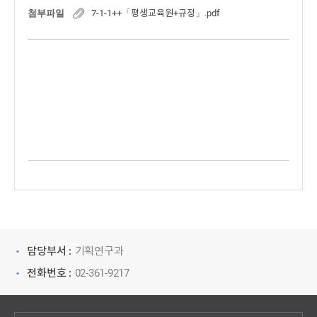
첨부파일
7-1-1++「평생교육원+규정」.pdf
담당부서 :
기획연구과
전화번호 :
02-361-9217