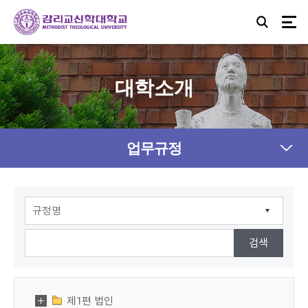
대학소개
업무규정
제1편 법인