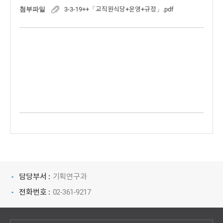
첨부파일
3-3-19++「교직원식당+운영+규정」.pdf
담당부서 :
기획연구과
전화번호 :
02-361-9217