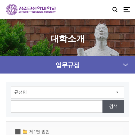
대학소개
업무규정
제1편 법인