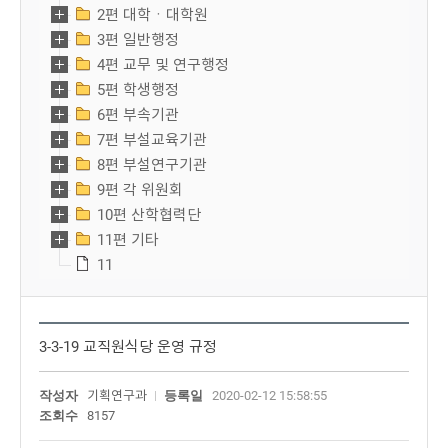
2편 대학ㆍ대학원
3편 일반행정
4편 교무 및 연구행정
5편 학생행정
6편 부속기관
7편 부설교육기관
8편 부설연구기관
9편 각 위원회
10편 산학협력단
11편 기타
11
3-3-19 교직원식당 운영 규정
작성자
기획연구과
등록일
2020-02-12 15:58:55
조회수
8157