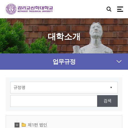
대학소개
업무규정
제1편 법인