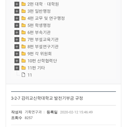
2편 대학ㆍ대학원
3편 일반행정
4편 교무 및 연구행정
5편 학생행정
6편 부속기관
7편 부설교육기관
8편 부설연구기관
9편 각 위원회
10편 산학협력단
11편 기타
11
3-2-7 감리교신학대학교 발전기부금 규정
작성자
기획연구과
등록일
2020-02-12 15:46:49
조회수
8257