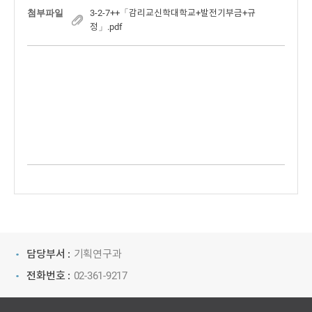
첨부파일
3-2-7++「감리교신학대학교+발전기부금+규
정」.pdf
담당부서 :
기획연구과
전화번호 :
02-361-9217