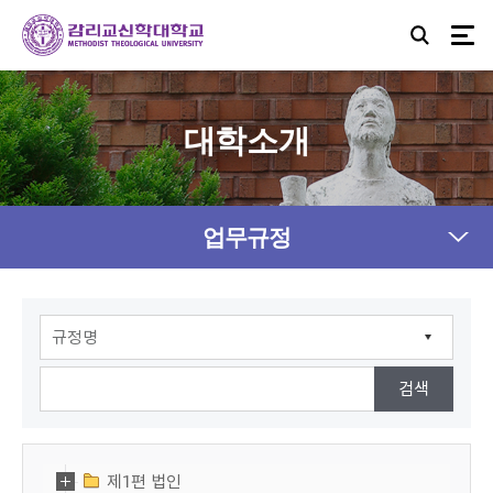
대학소개
업무규정
제1편 법인