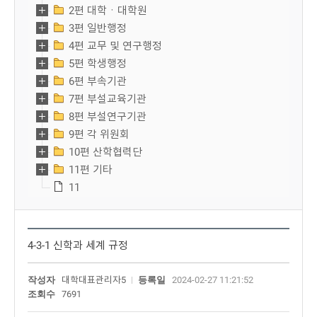
2편 대학ㆍ대학원
3편 일반행정
4편 교무 및 연구행정
5편 학생행정
6편 부속기관
7편 부설교육기관
8편 부설연구기관
9편 각 위원회
10편 산학협력단
11편 기타
11
4-3-1 신학과 세계 규정
작성자
대학대표관리자5
등록일
2024-02-27 11:21:52
조회수
7691