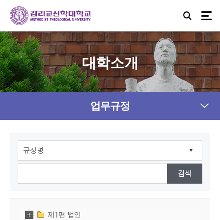
대학소개
업무규정
제1편 법인