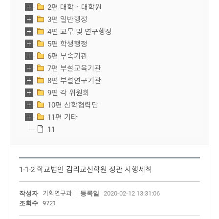
2편 대학ㆍ대학원
3편 일반행정
4편 교무 및 연구행정
5편 학생행정
6편 부속기관
7편 부설교육기관
8편 부설연구기관
9편 각 위원회
10편 산학협력단
11편 기타
11
1-1-2 학교법인 감리교신학원 정관 시행세칙
작성자
기획연구과
등록일
2020-02-12 13:31:06
조회수
9721