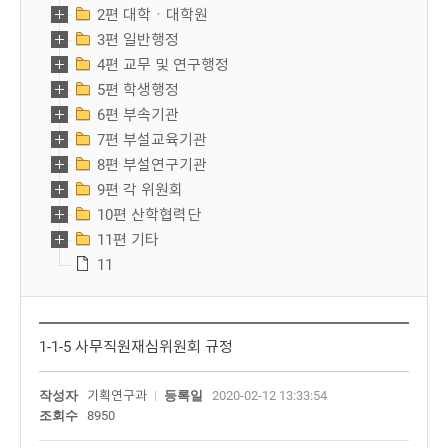
2편 대학ㆍ대학원
3편 일반행정
4편 교무 및 연구행정
5편 학생행정
6편 부속기관
7편 부설교육기관
8편 부설연구기관
9편 각 위원회
10편 산학협력단
11편 기타
11
1-1-5 사무직원재심위원회 규정
작성자
기획연구과
등록일
2020-02-12 13:33:54
조회수
8950