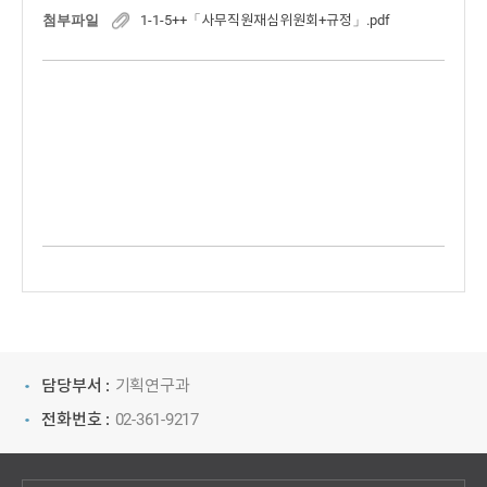
첨부파일
1-1-5++「사무직원재심위원회+규정」.pdf
담당부서 :
기획연구과
전화번호 :
02-361-9217