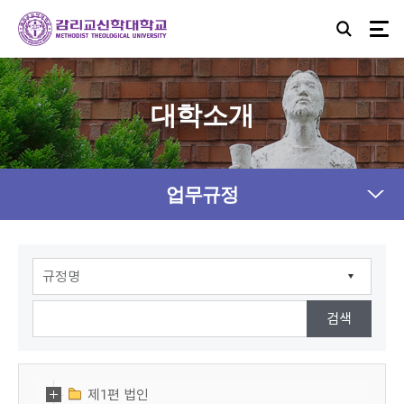
대학소개
업무규정
제1편 법인