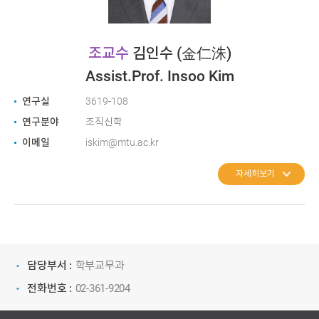
조교수
김인수
(金仁洙)
Assist.Prof. Insoo Kim
연구실
3619-108
연구분야
조직신학
이메일
iskim@mtu.ac.kr
자세히보기
담당부서 :
학부교무과
전화번호 :
02-361-9204