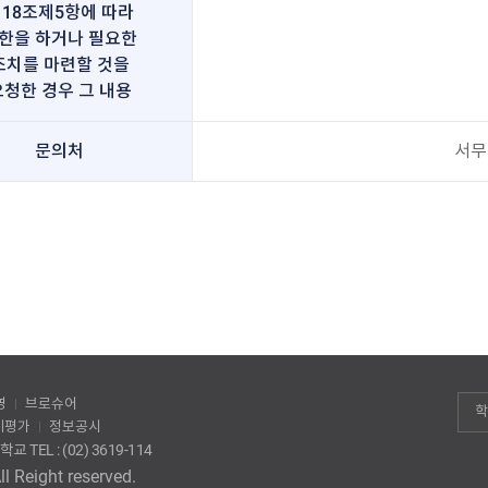
18조제5항에 따라
한을 하거나 필요한
조치를 마련할 것을
요청한 경우 그 내용
문의처
서무관
영
브로슈어
학
체평가
정보공시
EL : (02) 3619-114
l Reight reserved.