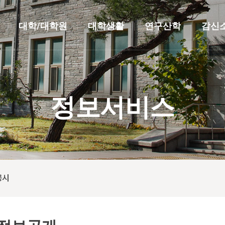
대학/대학원
대학생활
연구산학
감신
정보서비스
공시