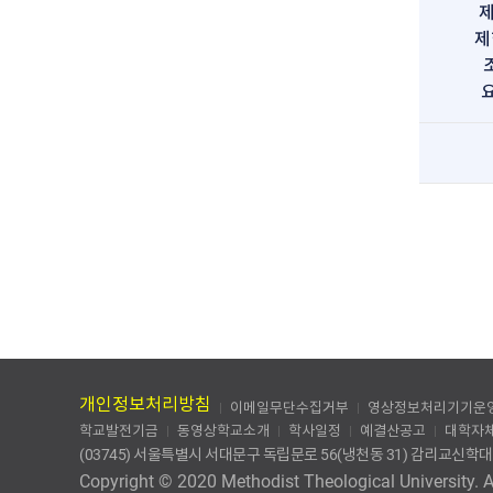
제
제
개인정보처리방침
이메일무단수집거부
영상정보처리기기운
학교발전기금
동영상학교소개
학사일정
예결산공고
대학자
(03745) 서울특별시 서대문구 독립문로 56(냉천동 31) 감리교신학대학교 T
Copyright © 2020 Methodist Theological University. Al