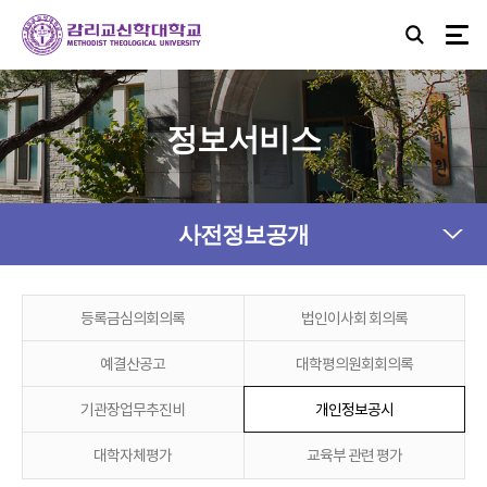
정보서비스
사전정보공개
등록금심의회의록
법인이사회 회의록
예결산공고
대학평의원회회의록
기관장업무추진비
개인정보공시
대학자체평가
교육부 관련 평가