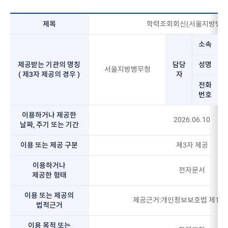
제목
학력조회회신(서울지방병무
소속
제공받는 기관의 명칭
담당
성명
서울지방병무청
( 제3자 제공의 경우 )
자
전화
번호
이용하거나 제공한
2026.06.10
날짜, 주기 또는 기간
이용 또는 제공 구분
제3자 제공
이용하거나
전자문서
제공한 형태
이용 또는 제공의
제공근거:개인정보보호법 제18
법적근거
이용 목적 또는