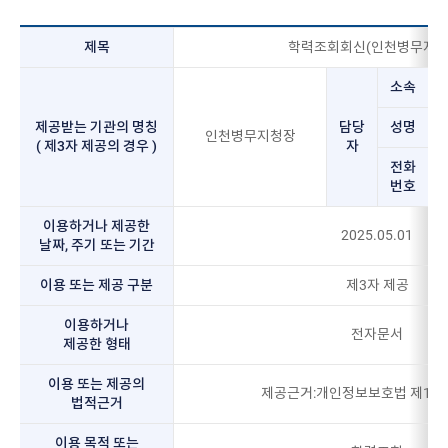
제목
학력조회회신(인천병무지청
소속
제공받는 기관의 명칭
담당
성명
인천병무지청장
( 제3자 제공의 경우 )
자
전화
번호
이용하거나 제공한
2025.05.01
날짜, 주기 또는 기간
이용 또는 제공 구분
제3자 제공
이용하거나
전자문서
제공한 형태
이용 또는 제공의
제공근거:개인정보보호법 제18
법적근거
이용 목적 또는