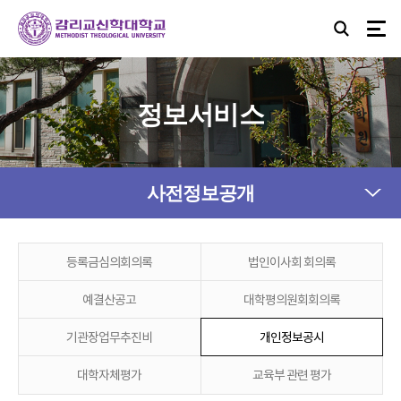
정보서비스
사전정보공개
등록금심의회의록
법인이사회 회의록
예결산공고
대학평의원회회의록
기관장업무추진비
개인정보공시
대학자체평가
교육부 관련 평가